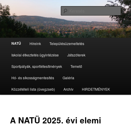
Tovább
az
Kere
elsődleges
tartalomra
Nagykovácsi Településüzemeltetési
Intézmény
Fő
NATÜ
Híreink
Településüzemeltetés
menü
Iskolai étkeztetés ügyintézése
Játszóterek
Sportpályák, sportlétesítmények
Temető
Hó- és síkosságmentesítés
Galéria
Közzétételi lista (üvegzseb)
Archív
HIRDETMÉNYEK
A NATÜ 2025. évi elemi