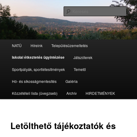
Tovább
az
Kere
elsődleges
tartalomra
Nagykovácsi Településüzemeltetési
Intézmény
Fő
NATÜ
Híreink
Településüzemeltetés
menü
Iskolai étkeztetés ügyintézése
Játszóterek
Sportpályák, sportlétesítmények
Temető
Hó- és síkosságmentesítés
Galéria
Közzétételi lista (üvegzseb)
Archív
HIRDETMÉNYEK
Letölthető tájékoztatók és