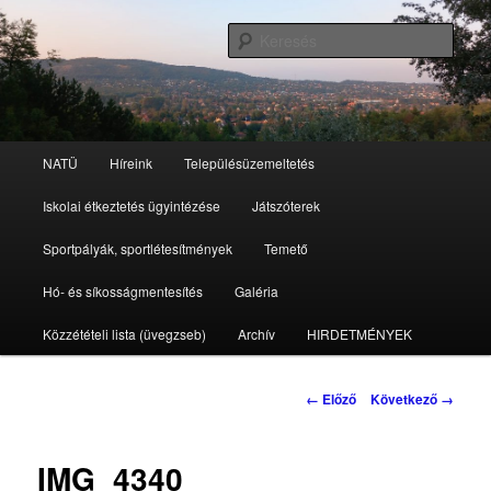
Tovább
az
Kere
elsődleges
tartalomra
Nagykovácsi Településüzemeltetési
Intézmény
Fő
NATÜ
Híreink
Településüzemeltetés
menü
Iskolai étkeztetés ügyintézése
Játszóterek
Sportpályák, sportlétesítmények
Temető
Hó- és síkosságmentesítés
Galéria
Közzétételi lista (üvegzseb)
Archív
HIRDETMÉNYEK
Kép
← Előző
Következő →
navigáció
IMG_4340