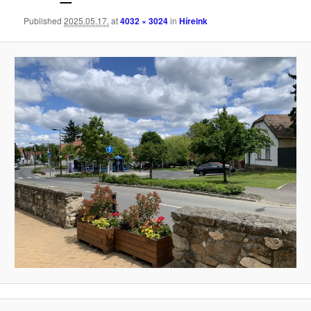
Published
2025.05.17.
at
4032 × 3024
in
Híreink