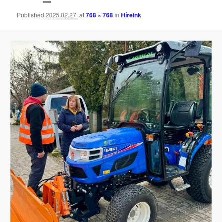
Published
2025.02.27.
at
768 × 768
in
Híreink