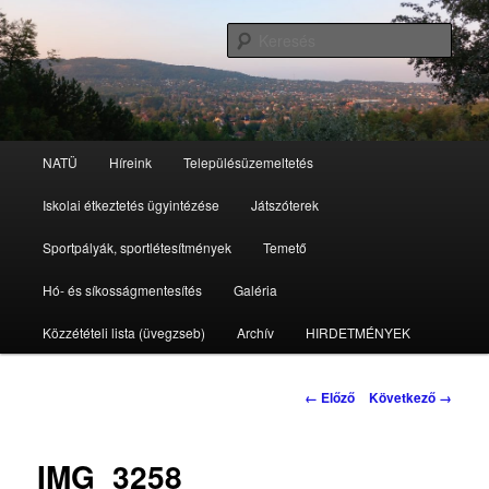
Tovább
az
Kere
elsődleges
tartalomra
Nagykovácsi Településüzemeltetési
Intézmény
Fő
NATÜ
Híreink
Településüzemeltetés
menü
Iskolai étkeztetés ügyintézése
Játszóterek
Sportpályák, sportlétesítmények
Temető
Hó- és síkosságmentesítés
Galéria
Közzétételi lista (üvegzseb)
Archív
HIRDETMÉNYEK
Kép
← Előző
Következő →
navigáció
IMG_3258